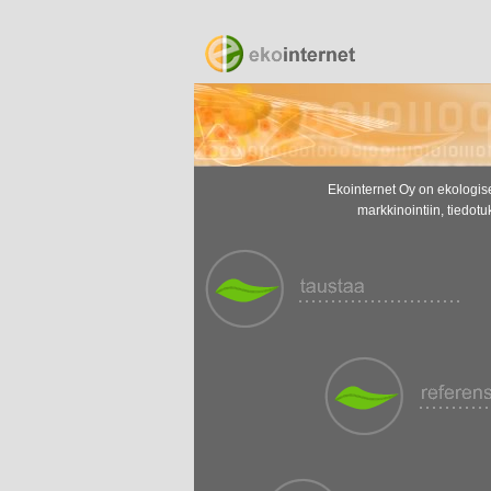
Ekointernet Oy on ekologise
markkinointiin, tiedotu